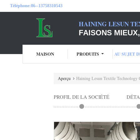
Téléphone:
86--13758310543
HAINING LESUN TE
FAISONS MIEUX,
MAISON
PRODUITS
AU SUJET 
Aperçu
Haining Lesun Textile Technology
PROFIL DE LA SOCIÉTÉ
DÉTA