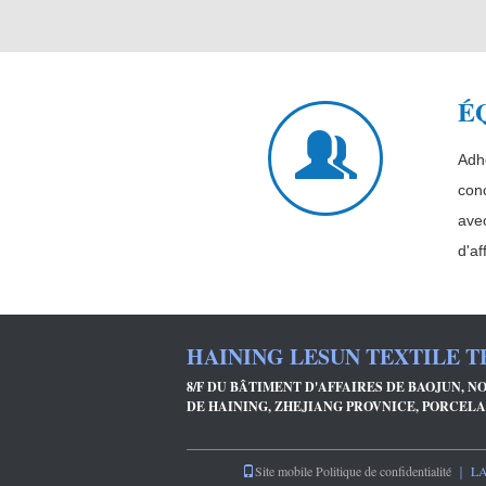
É
Adhé
conc
avec
d'af
HAINING LESUN TEXTILE 
8/F DU BÂTIMENT D'AFFAIRES DE BAOJUN, NO.
DE HAINING, ZHEJIANG PROVNICE, PORCEL
Site mobile
Politique de confidentialité
｜ LA C