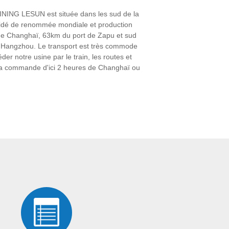
ING LESUN est située dans les sud de la
guidé de renommée mondiale et production
 de Changhaï, 63km du port de Zapu et sud
 Hangzhou. Le transport est très commode
céder notre usine par le train, les routes et
r la commande d'ici 2 heures de Changhaï ou
e TEXTILE de HAINING LESUN est un
nt et à finir tricotant des tissus. Avec le
s pouvons fournir des produits de qualité aux
, 186" les machines ultra-rapides de tricot
ut réaliser 8,000-10,000 tonnes.
TILE de LESUN inclut la série de
ion, série de collage, série de sécurité
grenez, tissu de vêtements de bain, tissu de
erisé, velours de boucle, suède micro,
urs d'or fluorescent, de maille, velours de
anti-flamboyant. Et particulièrement les