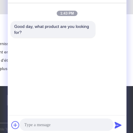
1:43 PM
Good day, what product are you looking 
for?
nissant le “excellent service, les prix
nant encore une plus grande coopération
d'établir et de maintenir la bonne relation
plus d'information.
Téléphone:
86--13758310543
ile Technology CO.,LTD. All Rights Reserved.