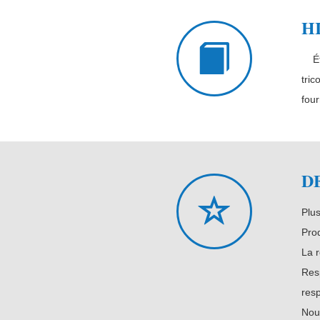
H
Éta
tric
four
D
Plus
Prod
La r
Resp
resp
Nou