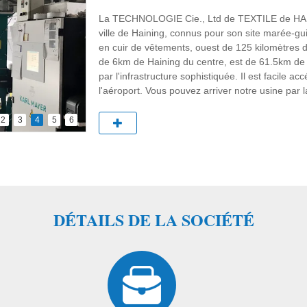
La TECHNOLOGIE Cie., Ltd de TEXTILE de HAIN
ville de Haining, connus pour son site marée-
en cuir de vêtements, ouest de 125 kilomètres
de 6km de Haining du centre, est de 61.5km de
par l'infrastructure sophistiquée. Il est facile ac
l'aéroport. Vous pouvez arriver notre usine pa
de 1 heure province de Hangzhou, Zhejiang.
2
3
4
5
6
Établie en 2018, la TECHNOLOGIE Cie., Ltd d
fabricant spécialisé occupé en tricotant, en teigna
permis de l'importation et de l'exportation, nou
clients de partout dans le monde.
En plus, nous avons HKS3, HKS4, 28E, 32E, 210"
importées d'Allemagne. Et la sortie annuelle pe
DÉTAILS DE LA SOCIÉTÉ
Le produit principal de la TECHNOLOGIE de TEX
vêtements de sport, série à la maison de décorat
routière, série fonctionnelle. Comme brillez, en
golf-usage de rayure, velours d'or, velours merc
velours de short de Microsoft, pile de jouet, velo
rayure, wicking et tissu à séchage rapide, tissu 