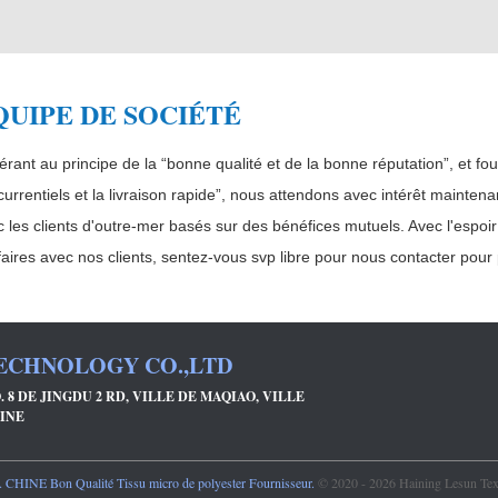
QUIPE DE SOCIÉTÉ
rant au principe de la “bonne qualité et de la bonne réputation”, et four
urrentiels et la livraison rapide”, nous attendons avec intérêt mainte
 les clients d'outre-mer basés sur des bénéfices mutuels. Avec l'espoir 
faires avec nos clients, sentez-vous svp libre pour nous contacter pour 
TECHNOLOGY CO.,LTD
 8 DE JINGDU 2 RD, VILLE DE MAQIAO, VILLE
AINE
HINE Bon Qualité Tissu micro de polyester Fournisseur.
© 2020 - 2026 Haining Lesun Text