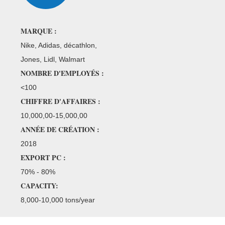
 du TUV et du BTTG. En outre, nos tissus
sus anti-flamboyants sont également
MARQUE :
yés pour les vêtements de sport de l'armée
Nike, Adidas, décathlon,
Jones, Lidl, Walmart
a bonne réputation”, et fournissant le
NOMBRE D'EMPLOYÉS :
livraison rapide, nous attendons avec intérêt
avec les clients d'outre-mer basés sur des
<100
maintenir la bonne relation d'affaires avec
CHIFFRE D'AFFAIRES :
tacter pour plus d'information.
10,000,00-15,000,00
ANNÉE DE CRÉATION :
2018
EXPORT PC :
70% - 80%
CAPACITY:
8,000-10,000 tons/year