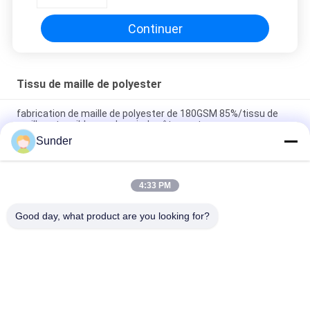
chaussures
Continuer
Tissu de maille de polyester
fabrication de maille de polyester de 180GSM 85%/tissu de
maille extensible pour le noir de vêtements
Sunder
tissu de maille respirable du polyester 120GSM pour la couleur
de gris de chaise de bureau de sac de gymnase
4:33 PM
tissu 100% de maille du polyester 60GSM tricoté pour l'usage
de sports rayant le noir
Good day, what product are you looking for?
Catégories populaires
Tous
Tissu Micro De 
Tissu De Velours De 
Polyester
Polyester