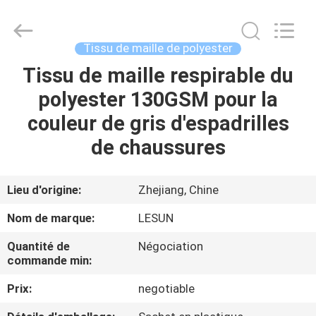
2026
Haining
Lesun
Textile
Technology
Tissu de maille de polyester
CO.,LTD.
All
Rights
Tissu de maille respirable du
MAISON
Reserved.
polyester 130GSM pour la
PRODUITS
couleur de gris d'espadrilles
de chaussures
AU
SUJET
Lieu d'origine:
Zhejiang, Chine
DE
Nom de marque:
LESUN
NOUS
Quantité de
Négociation
commande min:
VISITE
Prix:
negotiable
D'USINE