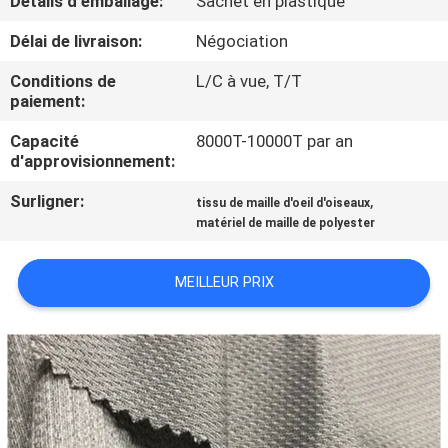
Détails d'emballage:
Sachet en plastique
Délai de livraison:
Négociation
CONTRÔLE
DE
Conditions de
L/C à vue, T/T
paiement:
QUALITÉ
Capacité
8000T-10000T par an
d'approvisionnement:
CONTACTEZ-
Surligner:
,
tissu de maille d'oeil d'oiseaux
NOUS
matériel de maille de polyester
NOUVELLES
MEILLEUR PRIX
DEMANDEZ
UNE
CITATION