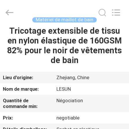
2026
Haining
Lesun
Textile
Technology
Matériel de maillot de bain
CO.,LTD.
All
Rights
Tricotage extensible de tissu
MAISON
Reserved.
en nylon élastique de 160GSM
PRODUITS
82% pour le noir de vêtements
de bain
AU
SUJET
Lieu d'origine:
Zhejiang, Chine
DE
Nom de marque:
LESUN
NOUS
Quantité de
Négociation
commande min:
VISITE
Prix:
negotiable
D'USINE