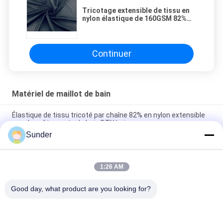
Tricotage extensible de tissu en
nylon élastique de 160GSM 82%
pour le noir de vêtements de bain
Continuer
Matériel de maillot de bain
Élastique de tissu tricoté par chaîne 82% en nylon extensible
pour les vêtements de bain DTY beige
Sunder
Matériel de robe de polyester de 85% pour le bleu de Tiffany
de vêtements de bain de costume de natation
1:26 AM
d'or noble de Knit en nylon du tissu 90% de costume de
matériel/natation du maillot de bain 250GSM
Good day, what product are you looking for?
Catégories populaires
Tous