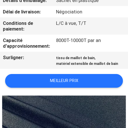
Détails d'emballage:
Sachet en plastique
Délai de livraison:
Négociation
CONTRÔLE
DE
Conditions de
L/C à vue, T/T
paiement:
QUALITÉ
Capacité
8000T-10000T par an
d'approvisionnement:
CONTACTEZ-
Surligner:
,
tissu de maillot de bain
NOUS
matériel extensible de maillot de bain
NOUVELLES
MEILLEUR PRIX
DEMANDEZ
UNE
CITATION