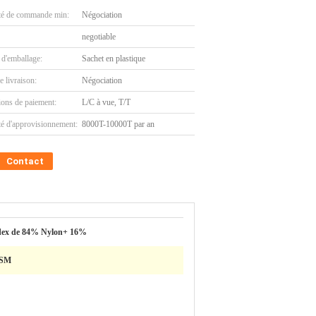
té de commande min:
Négociation
negotiable
 d'emballage:
Sachet en plastique
e livraison:
Négociation
ions de paiement:
L/C à vue, T/T
té d'approvisionnement:
8000T-10000T par an
Contact
ex de 84% Nylon+ 16%
GSM