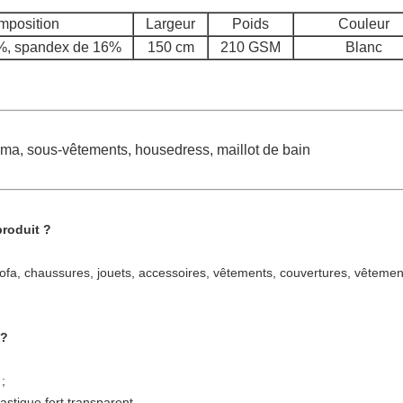
mposition
Largeur
Poids
Couleur
%, spandex de 16%
150 cm
210 GSM
Blanc
ama, sous-vêtements, housedress, maillot de bain
produit ?
 sofa, chaussures, jouets, accessoires, vêtements, couvertures, vêteme
 ?
 ;
lastique fort transparent