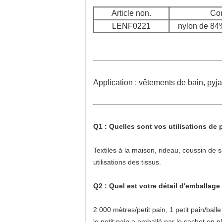
Article non.
Co
LENF0221
nylon de 84
Application : vêtements de bain, pyj
Q1 : Quelles sont vos utilisations de 
Textiles à la maison, rideau, coussin de
utilisations des tissus.
Q2 : Quel est votre détail d'emballage
2 000 mètres/petit pain, 1 petit pain/balle
le petit pain a emballé par le sachet en p