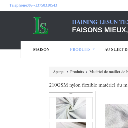
Téléphone:
86--13758310543
HAINING LESUN TE
FAISONS MIEUX,
MAISON
PRODUITS
AU SUJET 
Aperçu
Produits
Matériel de maillot de 
210GSM nylon flexible matériel du ma