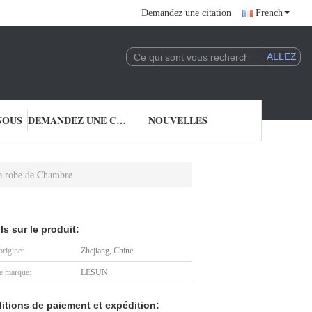
Demandez une citation
French
NOUS
DEMANDEZ UNE CITATION
NOUVELLES
de robe de Chambre
ls sur le produit:
origine:
Zhejiang, Chine
 marque:
LESUN
itions de paiement et expédition: