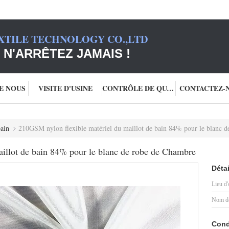
XTILE TECHNOLOGY CO.,LTD
 N'ARRÊTEZ JAMAIS !
DE NOUS
VISITE D'USINE
CONTRÔLE DE QUALITÉ
CONTACTEZ-
bain
210GSM nylon flexible matériel du maillot de bain 84% pour le blanc 
illot de bain 84% pour le blanc de robe de Chambre
Détai
Lieu d'
Nom de
Cond