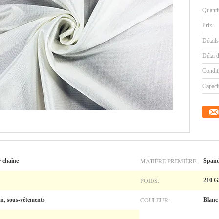
Quanti
Prix:
Détails
Délai d
Condit
Capaci
MATIÈRE PREMIÈRE:
r chaîne
Spand
POIDS:
210 
COULEUR:
in, sous-vêtements
Blanc