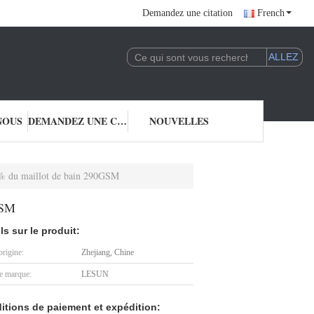
Demandez une citation
French
NOUS
DEMANDEZ UNE CITATION
NOUVELLES
80% du maillot de bain 290GSM
GSM
ls sur le produit:
origine:
Zhejiang, Chine
 marque:
LESUN
itions de paiement et expédition: