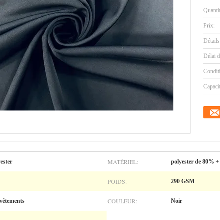
Quanti
Prix:
Détails
Délai d
Condit
Capaci
MATÉRIEL:
yester
polyester de 80% 
POIDS:
290 GSM
COULEUR:
-vêtements
Noir