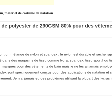
ain
matériel de costume de natation
,
ge de polyester de 290GSM 80% pour des vêtemen
sont un mélange de nylon et spandex ; le nylon est durable et sèche ra
ué dans des magasins de tissu comme lycra, spandex, tissu sportif ou 
 marqués pour des vêtements de bain mais je ne les ai jamais employ
ndex sont spécifiquement conçus pour des applications de natation et s
rarement. Je n'ai jamais eu des problèmes utilisant la plupart des lycras