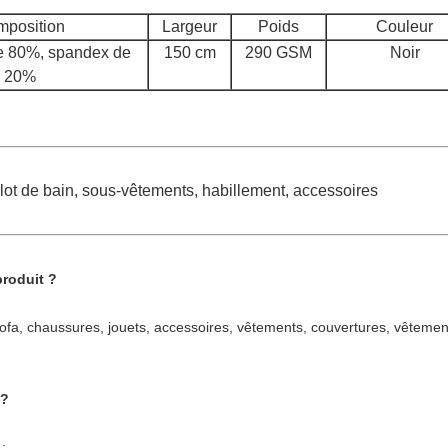
position
Largeur
Poids
Couleur
de 80%, spandex de
150 cm
290 GSM
Noir
20%
llot de bain, sous-vêtements, habillement, accessoires
produit ?
 sofa, chaussures, jouets, accessoires, vêtements, couvertures, vêteme
 ?
 ;