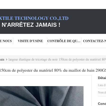
XTILE TECHNOLOGY CO.,LTD
 N'ARRÊTEZ JAMAIS !
DE NOUS
VISITE D'USINE
CONTRÔLE DE QUALITÉ
CONTACTEZ-
bain
largeur élastique de tricotage du noir 150cm de polyester du matériel 
ir 150cm de polyester du matériel 80% du maillot de bain 290
Détai
Lieu d'
Nom de
Cond