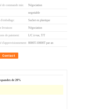
té de commande min:
Négociation
negotiable
 d'emballage:
Sachet en plastique
e livraison:
Négociation
ions de paiement:
L/C à vue, T/T
té d'approvisionnement:
8000T-10000T par an
Contact
+ spandex de 20%