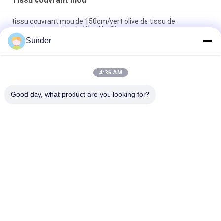
Tissu couvrant mou
tissu couvrant mou de 150cm/vert olive de tissu de
couverture ouatine de Woollike Sherpa
Sunder
Matériel a vérifié/530GSM couvrant synthétique couvrant
mou de tissu d'ouatine de corail
4:36 AM
Polyester 100% vert matériel du plaid 340GSM de couverture
confortable de Sherpa
Good day, what product are you looking for?
Catégories populaires
Tous
Tissu Micro De 
Tissu De Velours De 
Polyester
Polyester
Tissu De Tapisserie 
Matériel De Maillot 
D'ameublement De 
De Bain
Microsuede
Tissu Micro De 
Tissu Balayé De Knit
Velours