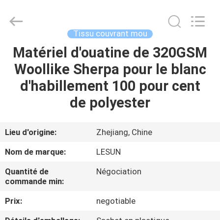
2026
Haining
Lesun
Textile
Technology
Tissu couvrant mou
CO.,LTD.
All
Rights
Matériel d'ouatine de 320GSM
MAISON
Reserved.
Woollike Sherpa pour le blanc
PRODUITS
d'habillement 100 pour cent
de polyester
AU
SUJET
Lieu d'origine:
Zhejiang, Chine
DE
Nom de marque:
LESUN
NOUS
Quantité de
Négociation
commande min:
VISITE
Prix:
negotiable
D'USINE