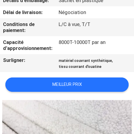
Détails d'emballage:
Sachet en plastique
Délai de livraison:
Négociation
CONTRÔLE
DE
Conditions de
L/C à vue, T/T
paiement:
QUALITÉ
Capacité
8000T-10000T par an
d'approvisionnement:
CONTACTEZ-
Surligner:
,
matériel couvrant synthétique
NOUS
tissu couvrant d'ouatine
NOUVELLES
MEILLEUR PRIX
DEMANDEZ
UNE
CITATION