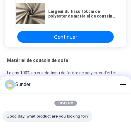
Largeur du tissu 150cm de
polyester de matériel de coussin
du sofa 400GSM/Brown de sépia
Continuer
Matériel de coussin de sofa
Le gris 100% en cuir de tissu de feutre de polyester d'effet
pour la tapisserie d'ameublement projette des oreillers
Sunder
Texturisé épais matériel de coussin en bronze de sofa avec la
bonne résilience de stabilité
10:41 PM
Poly tissu de Knit de 100% pour l'aperçu gratuit de couleur de
Brown de Taupe de coussin de sofa
Good day, what product are you looking for?
Catégories populaires
Tous