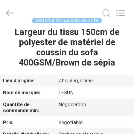
2026
Haining
Lesun
Textile
Technology
Matériel de coussin de sofa
CO.,LTD.
All
Rights
Largeur du tissu 150cm de
MAISON
Reserved.
polyester de matériel de
PRODUITS
coussin du sofa
400GSM/Brown de sépia
AU
SUJET
Lieu d'origine:
Zhejiang, Chine
DE
Nom de marque:
LESUN
NOUS
Quantité de
Négociation
commande min:
VISITE
Prix:
negotiable
D'USINE