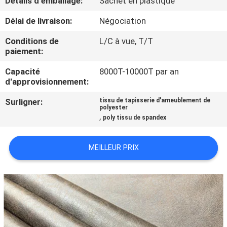
Détails d'emballage:
Sachet en plastique
Délai de livraison:
Négociation
CONTRÔLE
DE
Conditions de
L/C à vue, T/T
paiement:
QUALITÉ
Capacité
8000T-10000T par an
d'approvisionnement:
CONTACTEZ-
Surligner:
tissu de tapisserie d'ameublement de
NOUS
polyester
,
poly tissu de spandex
NOUVELLES
MEILLEUR PRIX
DEMANDEZ
UNE
CITATION