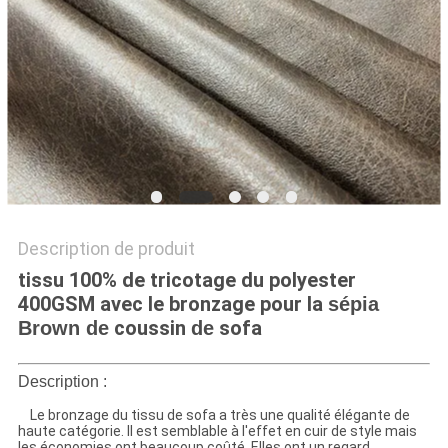
PLAN
DU
SITE
PRIVACY
POLICY
Description de produit
tissu 100% de tricotage du polyester
400GSM avec le bronzage pour la
sépia
coussin
sofa
Brown de
de
Description :
Le bronzage du tissu de sofa a très une qualité élégante de
haute catégorie. Il est semblable à l'effet en cuir de style mais
les économies ont beaucoup coûté. Elles ont un regard