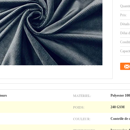
Quanti
Prix:
Détails
Délai d
Condit
Capaci
MATÉRIEL:
lours
Polyester 1
POIDS:
240 GSM
COULEUR:
Contrôle de 