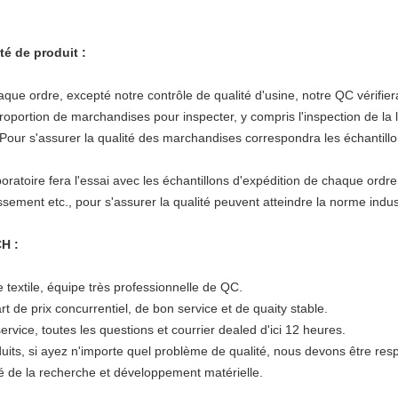
té de produit :
re, excepté notre contrôle de qualité d'usine, notre QC vérifiera l
roportion de marchandises pour inspecter, y compris l'inspection de la 
. Pour s'assurer la qualité des marchandises correspondra les échantill
re fera l'essai avec les échantillons d'expédition de chaque ordre. 
issement etc., pour s'assurer la qualité peuvent atteindre la norme indust
H :
textile, équipe très professionnelle de QC.
 de prix concurrentiel, de bon service et de quaity stable.
ice, toutes les questions et courrier dealed d'ici 12 heures.
ts, si ayez n'importe quel problème de qualité, nous devons être resp
é de la recherche et développement matérielle.