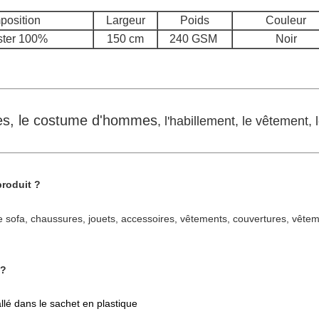
osition
Largeur
Poids
Couleur
ster 100%
150 cm
240 GSM
Noir
mes, le costume d'hommes
, l'habillement, le vêtement, 
produit ?
 sofa, chaussures, jouets, accessoires, vêtements, couvertures, vête
 ?
allé dans le sachet en plastique