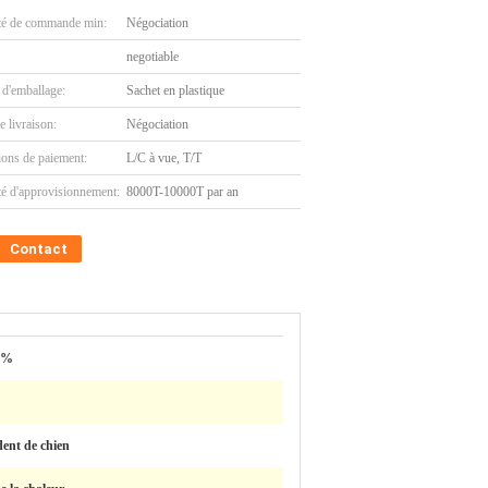
té de commande min:
Négociation
negotiable
 d'emballage:
Sachet en plastique
e livraison:
Négociation
ions de paiement:
L/C à vue, T/T
té d'approvisionnement:
8000T-10000T par an
Contact
00%
dent de chien