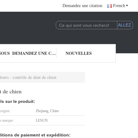
Demandez une citation
French
NOUS
DEMANDEZ UNE CITATION
NOUVELLES
ours - contrôle de dent de chien
t de chien
ls sur le produit:
origine:
Zhejiang, Chine
 marque:
LESUN
itions de paiement et expédition: