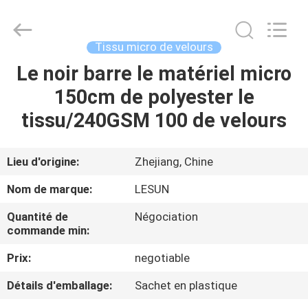
2026
Haining
Lesun
Textile
Technology
Tissu micro de velours
CO.,LTD.
All
Rights
Le noir barre le matériel micro
MAISON
Reserved.
150cm de polyester le
PRODUITS
tissu/240GSM 100 de velours
AU
Lieu d'origine:
Zhejiang, Chine
SUJET
Nom de marque:
LESUN
DE
Quantité de
Négociation
NOUS
commande min:
Prix:
negotiable
VISITE
Détails d'emballage:
Sachet en plastique
D'USINE