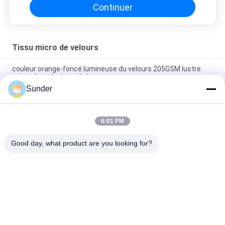
Continuer
Tissu micro de velours
couleur orange-foncé lumineuse du velours 205GSM lustre
micro doux de tissu de beau
Sunder
polyester jaune-clair de tricotage de la couleur 92% de tissu
de velours de bout droit de la chaîne 300GSM
6:01 PM
Spandex rouge foncé du polyester 8 de tissu mou superbe
extensible du velours 240GSM 92
Good day, what product are you looking for?
Catégories populaires
Tous
Tissu Micro De 
Tissu De Velours De 
Polyester
Polyester
Tissu De Tapisserie 
Matériel De Maillot 