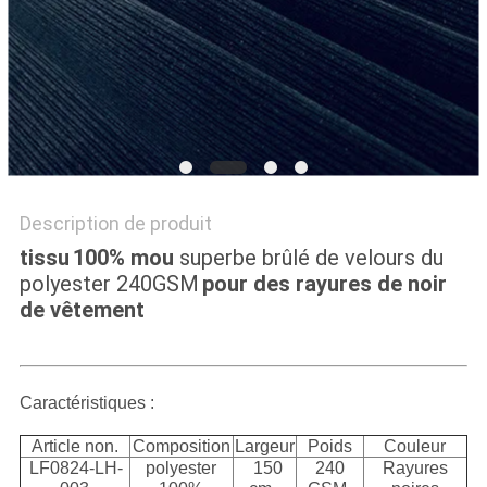
PLAN
DU
SITE
PRIVACY
POLICY
Description de produit
tissu
100% mou
superbe brûlé de velours du
polyester
240GSM
pour des rayures de noir
de vêtement
Caractéristiques :
Article non.
Composition
Largeur
Poids
Couleur
LF0824-LH-
polyester
150
240
Rayures