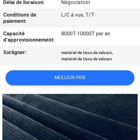
Délai de livraison:
Négociation
CONTRÔLE
Conditions de
L/C à vue, T/T
paiement:
DE
Capacité
8000T-10000T par an
QUALITÉ
d'approvisionnement:
Surligner:
,
matériel de tissu de velours
CONTACTEZ-
matériel de tissu de velours
NOUS
MEILLEUR PRIX
NOUVELLES
DEMANDEZ
UNE
CITATION