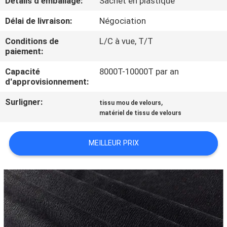
Détails d'emballage:
Sachet en plastique
Délai de livraison:
Négociation
CONTRÔLE
DE
Conditions de
L/C à vue, T/T
paiement:
QUALITÉ
Capacité
8000T-10000T par an
d'approvisionnement:
CONTACTEZ-
Surligner:
,
tissu mou de velours
NOUS
matériel de tissu de velours
NOUVELLES
MEILLEUR PRIX
DEMANDEZ
UNE
CITATION