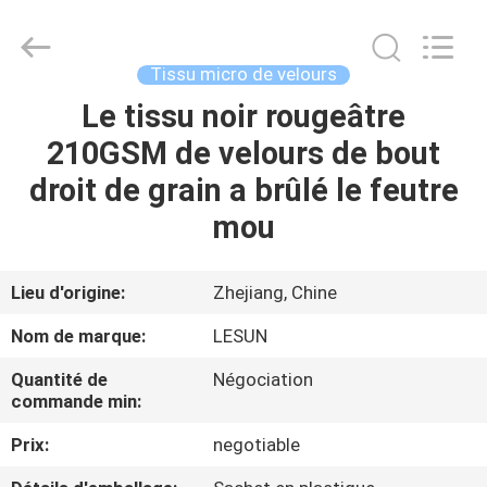
2026
Haining
Lesun
Textile
Technology
Tissu micro de velours
CO.,LTD.
All
Rights
Le tissu noir rougeâtre
MAISON
Reserved.
210GSM de velours de bout
PRODUITS
droit de grain a brûlé le feutre
mou
AU
SUJET
Lieu d'origine:
Zhejiang, Chine
DE
Nom de marque:
LESUN
NOUS
Quantité de
Négociation
commande min:
VISITE
Prix:
negotiable
D'USINE