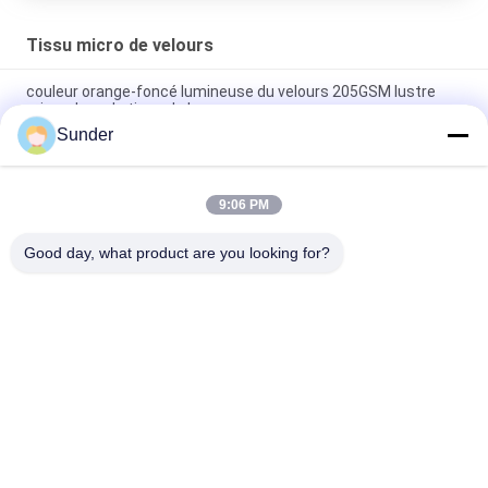
Tissu micro de velours
couleur orange-foncé lumineuse du velours 205GSM lustre
micro doux de tissu de beau
Sunder
polyester jaune-clair de tricotage de la couleur 92% de tissu
de velours de bout droit de la chaîne 300GSM
9:06 PM
Spandex rouge foncé du polyester 8 de tissu mou superbe
extensible du velours 240GSM 92
Good day, what product are you looking for?
Catégories populaires
Tous
Tissu Micro De 
Tissu De Velours De 
Polyester
Polyester
Tissu De Tapisserie 
Matériel De Maillot 
D'ameublement De 
De Bain
Microsuede