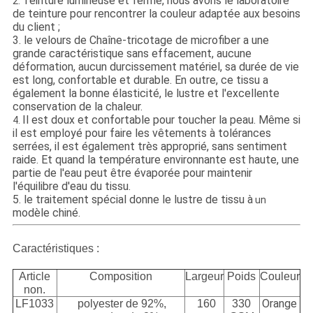
Teinture lumineuse et ferme, nous avons le laboratoire
2.
de teinture pour rencontrer la couleur adaptée aux besoins
du client ;
3. le velours de Chaîne-tricotage de microfiber a une
grande caractéristique sans effacement, aucune
déformation, aucun durcissement matériel, sa durée de vie
est long, confortable et durable. En outre, ce tissu a
également la bonne élasticité, le lustre et l'excellente
conservation de la chaleur.
Il est doux et confortable pour toucher la peau. Même si
4.
il est employé pour faire les vêtements à tolérances
serrées, il est également très approprié, sans sentiment
raide. Et quand la température environnante est haute, une
partie de l'eau peut être évaporée pour maintenir
l'équilibre d'eau du tissu.
5. le traitement spécial donne le lustre de tissu à
un
modèle chiné.
Caractéristiques :
Article
Composition
Largeur
Poids
Couleur
non.
Orange
LF1033
polyester de 92%,
160
330