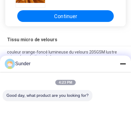
chaîne matérielle habillement de
velours
Continuer
Tissu micro de velours
couleur orange-foncé lumineuse du velours 205GSM lustre
micro doux de tissu de beau
Sunder
polyester jaune-clair de tricotage de la couleur 92% de tissu
de velours de bout droit de la chaîne 300GSM
4:23 PM
Spandex rouge foncé du polyester 8 de tissu mou superbe
extensible du velours 240GSM 92
Good day, what product are you looking for?
Catégories populaires
Tous
Tissu Micro De 
Tissu De Velours De 
Polyester
Polyester