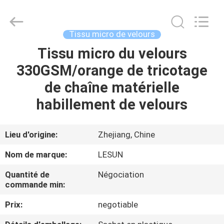
2026
Haining
Lesun
Textile
Technology
Tissu micro de velours
CO.,LTD.
All
Rights
Tissu micro du velours
MAISON
Reserved.
330GSM/orange de tricotage
PRODUITS
de chaîne matérielle
habillement de velours
AU
SUJET
Lieu d'origine:
Zhejiang, Chine
DE
Nom de marque:
LESUN
NOUS
Quantité de
Négociation
commande min:
VISITE
Prix:
negotiable
D'USINE