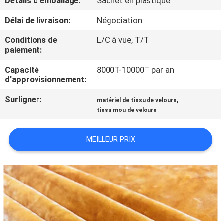
Détails d'emballage:
Sachet en plastique
Délai de livraison:
Négociation
CONTRÔLE
DE
Conditions de
L/C à vue, T/T
paiement:
QUALITÉ
Capacité
8000T-10000T par an
d'approvisionnement:
CONTACTEZ-
Surligner:
,
matériel de tissu de velours
NOUS
tissu mou de velours
NOUVELLES
MEILLEUR PRIX
DEMANDEZ
UNE
CITATION