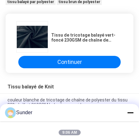
tissu balayé par polyester
tissu brun de polyester
Tissu de tricotage balayé vert-
foncé 230GSM de chaîne de
polyester du tissu de Knit/85%
extensible
Continuer
Tissu balayé de Knit
couleur blanche de tricotage de chaîne de polyester du tissu
82% du Knit 210GSM balayée par poids
Sunder
tricotage de chaîne de tissu de jacquard de polyester de
largeur de 160cm vérifié modelé
9:06 AM
Le jacquard de tissu balayé par polyester cationique de 100%