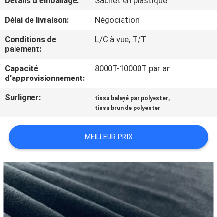
Détails d'emballage:
Sachet en plastique
Délai de livraison:
Négociation
CONTRÔLE
DE
Conditions de
L/C à vue, T/T
paiement:
QUALITÉ
Capacité
8000T-10000T par an
d'approvisionnement:
CONTACTEZ-
Surligner:
,
tissu balayé par polyester
NOUS
tissu brun de polyester
NOUVELLES
MEILLEUR PRIX
DEMANDEZ
UNE
CITATION