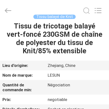
2026
Haining
Lesun
Textile
Technology
Tissu balayé de Knit
CO.,LTD.
All
Rights
Tissu de tricotage balayé
MAISON
Reserved.
vert-foncé 230GSM de chaîne
PRODUITS
de polyester du tissu de
Knit/85% extensible
AU
SUJET
Lieu d'origine:
Zhejiang, Chine
DE
Nom de marque:
LESUN
NOUS
Quantité de
Négociation
commande min:
VISITE
Prix:
negotiable
D'USINE