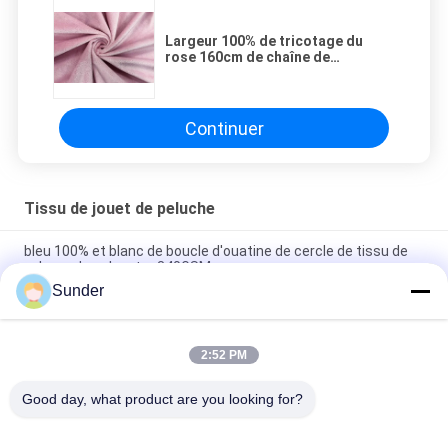
Largeur 100% de tricotage du
rose 160cm de chaîne de
polyester de tissu de jouet de la
peluche 190GSM
Continuer
Tissu de jouet de peluche
bleu 100% et blanc de boucle d'ouatine de cercle de tissu de
velours du polyester 340GSM
Sunder
le tissu de jouet de la peluche 250GSM/doucement chaîne de
textile de peluche a tricoté la couleur de bleu royal
2:52 PM
tissu de la peluche 220GSM tricoté par chaîne pour
confortable beige de peluches
Good day, what product are you looking for?
Catégories populaires
Tous