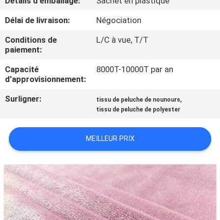
Détails d'emballage:
Sachet en plastique
Délai de livraison:
Négociation
CONTRÔLE
DE
Conditions de
L/C à vue, T/T
paiement:
QUALITÉ
Capacité
8000T-10000T par an
d'approvisionnement:
CONTACTEZ-
Surligner:
,
tissu de peluche de nounours
NOUS
tissu de peluche de polyester
NOUVELLES
MEILLEUR PRIX
DEMANDEZ
UNE
CITATION