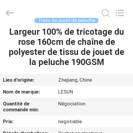
2026
Haining
Lesun
Textile
Technology
Tissu de jouet de peluche
CO.,LTD.
All
Rights
Largeur 100% de tricotage du
MAISON
Reserved.
rose 160cm de chaîne de
PRODUITS
polyester de tissu de jouet de
la peluche 190GSM
AU
SUJET
Lieu d'origine:
Zhejiang, Chine
DE
Nom de marque:
LESUN
NOUS
Quantité de
Négociation
commande min:
VISITE
Prix:
negotiable
D'USINE