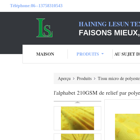
Téléphone:
86--13758310543
HAINING LESUN TE
FAISONS MIEUX,
MAISON
PRODUITS
AU SUJET 
Aperçu
Produits
Tissu micro de polyeste
l'alphabet 210GSM de relief par polye