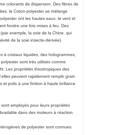
me colorants de dispersion. Des fibres de
ngées. le Coton-polyester se mélange
e polyester ont les hautes eaux, le vent et
ent fondre une fois mises à feu. Des
 (par exemple, la soie de la Chine, qui
évité de la soie insecte-dérivée).
es à cristaux liquides, des hologrammes,
es polyester sont très utilisés comme
cht. Les propriétés thixotropiques des
u'elles peuvent rapidement remplir grain
t polis à une finition à haute brillance
Ils sont employés pour leurs propriétés
 abradable dans des moteurs à réaction.
 hétérogènes de polyester sont connues