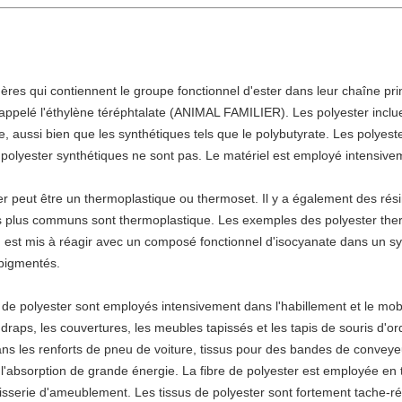
res qui contiennent le groupe fonctionnel d'ester dans leur chaîne pri
appelé l'éthylène téréphtalate (ANIMAL FAMILIER). Les polyester inclue
, aussi bien que les synthétiques tels que le polybutyrate. Les polyest
 polyester synthétiques ne sont pas. Le matériel est employé intensive
ter peut être un thermoplastique ou thermoset. Il y a également des rés
les plus communs sont thermoplastique. Les exemples des polyester the
est mis à réagir avec un composé fonctionnel d'isocyanate dans un s
 pigmentés.
 fil de polyester sont employés intensivement dans l'habillement et le mo
raps, les couvertures, les meubles tapissés et les tapis de souris d'ordi
ns les renforts de pneu de voiture, tissus pour des bandes de conveyeu
 l'absorption de grande énergie. La fibre de polyester est employée en 
isserie d'ameublement. Les tissus de polyester sont fortement tache-rési