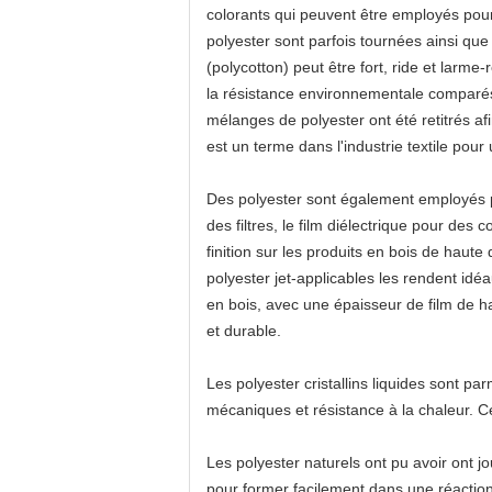
colorants qui peuvent être employés pour
polyester sont parfois tournées ainsi que
(polycotton) peut être fort, ride et larme-
la résistance environnementale comparés 
mélanges de polyester ont été retitrés af
est un terme dans l'industrie textile pour
Des polyester sont également employés po
des filtres, le film diélectrique pour des 
finition sur les produits en bois de haute
polyester jet-applicables les rendent idé
en bois, avec une épaisseur de film de ha
et durable.
Les polyester cristallins liquides sont pa
mécaniques et résistance à la chaleur. C
Les polyester naturels ont pu avoir ont j
pour former facilement dans une réaction