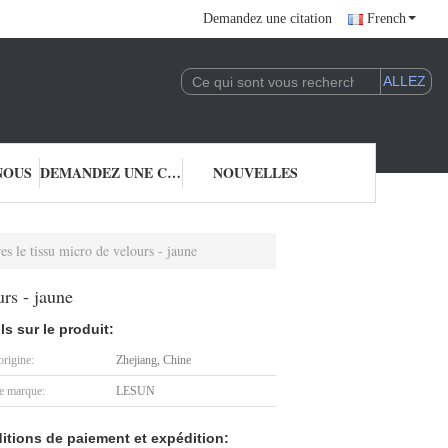
Demandez une citation
French
NOUS
DEMANDEZ UNE CITATION
NOUVELLES
s le tissu micro de velours - jaune
rs - jaune
ls sur le produit:
origine:
Zhejiang, Chine
 marque:
LESUN
itions de paiement et expédition: