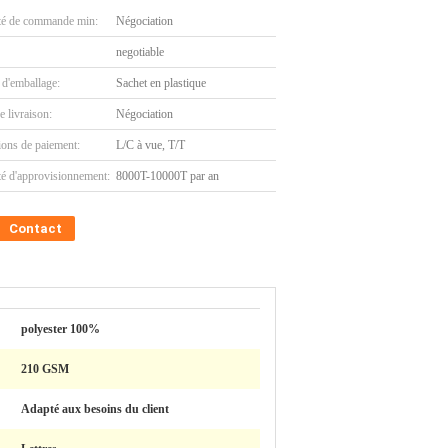
té de commande min:
Négociation
negotiable
 d'emballage:
Sachet en plastique
e livraison:
Négociation
ions de paiement:
L/C à vue, T/T
té d'approvisionnement:
8000T-10000T par an
Contact
polyester 100%
210 GSM
Adapté aux besoins du client