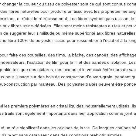
 changer la couleur du tissu de polyester sont ce qui sont connus com
 des fibres naturelles pour produire un tissu avec les propriétés méla
résistant, et réduit le rétrécissement. Les fibres synthétiques utilisant l
aux fibres usine-dérivées. Elles sont moins résistantes au feu et peuv
in de suggérer leur similitude ou même supériorité aux fibres naturelles
 une fibre 100% de polyester tissée pour ressembler à l'éclat et à la long
ur faire des bouteilles, des films, la bâche, des canoës, des affichag
condensateurs, l'isolation de film pour le fil et des bandes d'isolation. L
 qualité tels que des guitares, des pianos et le véhicule/intérieurs de ya
aux pour l'usage sur des bois de construction d'ouvert-grain, pendant q
ut-construction par manteau. Des polyester traités peuvent être poncés e
rmi les premiers polymères en cristal liquides industriellement utilisés. 
es traits sont également importants dans leur application comme joint
oué un rôle significatif dans les origines de la vie. De longues chaînes
 d'un-pot sans catalyseur dans des conditions prebiotic simples.