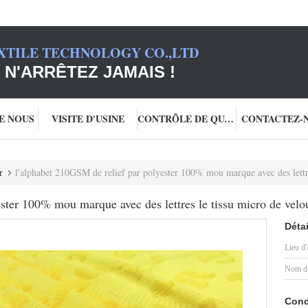
XTILE TECHNOLOGY CO.,LTD
 N'ARRÊTEZ JAMAIS !
DE NOUS
VISITE D'USINE
CONTRÔLE DE QUALITÉ
CONTACTEZ-
r
l'alphabet 210GSM de relief par polyester 100% mou marque avec des lettre
ster 100% mou marque avec des lettres le tissu micro de velou
Détai
Lieu d'
Nom de
Cond