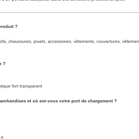
produit ?
 sofa, chaussures, jouets, accessoires, vêtements, couvertures, vêteme
e ?
stique fort transparent
chandises et où est-vous votre port de chargement ?
 ?