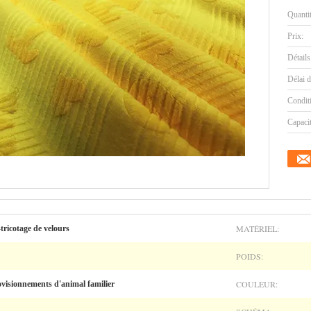
Quanti
Prix:
Détails
Délai d
Condit
Capaci
MATÉRIEL:
-tricotage de velours
POIDS:
COULEUR:
ovisionnements d'animal familier