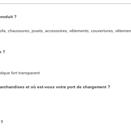
produit ?
 sofa, chaussures, jouets, accessoires, vêtements, couvertures, vêteme
e ?
stique fort transparent
chandises et où est-vous votre port de chargement ?
 ?