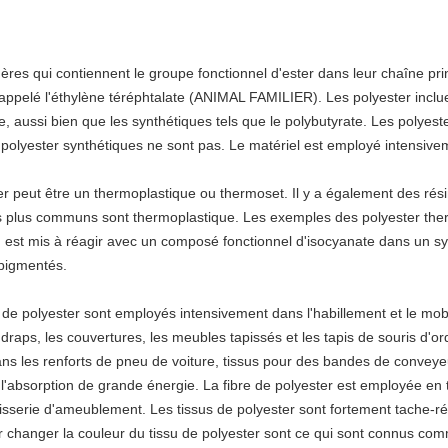
res qui contiennent le groupe fonctionnel d'ester dans leur chaîne pri
appelé l'éthylène téréphtalate (ANIMAL FAMILIER). Les polyester inclue
, aussi bien que les synthétiques tels que le polybutyrate. Les polyest
 polyester synthétiques ne sont pas. Le matériel est employé intensive
ter peut être un thermoplastique ou thermoset. Il y a également des rés
les plus communs sont thermoplastique. Les exemples des polyester the
est mis à réagir avec un composé fonctionnel d'isocyanate dans un s
 pigmentés.
 fil de polyester sont employés intensivement dans l'habillement et le mo
raps, les couvertures, les meubles tapissés et les tapis de souris d'ordi
ns les renforts de pneu de voiture, tissus pour des bandes de conveyeu
 l'absorption de grande énergie. La fibre de polyester est employée en 
isserie d'ameublement. Les tissus de polyester sont fortement tache-rési
 changer la couleur du tissu de polyester sont ce qui sont connus com