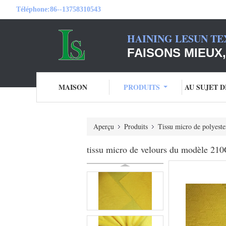
Téléphone:
86--13758310543
HAINING LESUN TE
FAISONS MIEUX,
MAISON
PRODUITS
AU SUJET 
Aperçu
Produits
Tissu micro de polyeste
tissu micro de velours du modèle 210