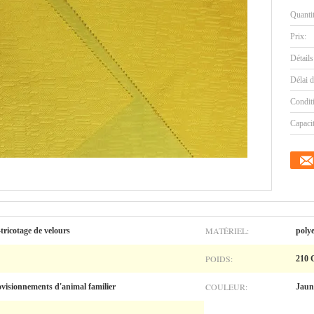
Quanti
Prix:
Détails
Délai d
Condit
Capaci
MATÉRIEL:
-tricotage de velours
poly
POIDS:
210
COULEUR:
ovisionnements d'animal familier
Jaun