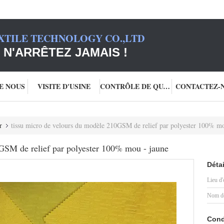
XTILE TECHNOLOGY CO.,LTD
 N'ARRÊTEZ JAMAIS !
DE NOUS
VISITE D'USINE
CONTRÔLE DE QUALITÉ
CONTACTEZ-
r
tissu micro de velours du modèle 210GSM de relief par polyester 100% mo
GSM de relief par polyester 100% mou - jaune
Détai
Lieu d'
Nom de
Cond