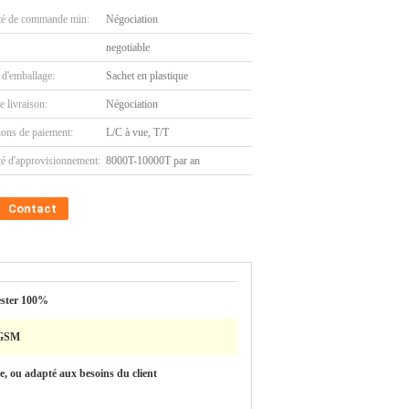
té de commande min:
Négociation
negotiable
 d'emballage:
Sachet en plastique
e livraison:
Négociation
ions de paiement:
L/C à vue, T/T
té d'approvisionnement:
8000T-10000T par an
Contact
ester 100%
 GSM
e, ou adapté aux besoins du client