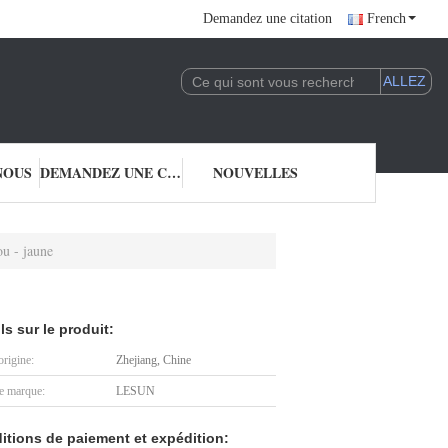
Demandez une citation
French
NOUS
DEMANDEZ UNE CITATION
NOUVELLES
u - jaune
ls sur le produit:
origine:
Zhejiang, Chine
 marque:
LESUN
itions de paiement et expédition: