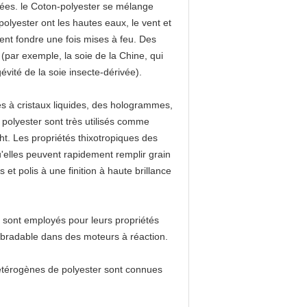
ngées. le Coton-polyester se mélange
e polyester ont les hautes eaux, le vent et
ent fondre une fois mises à feu. Des
 (par exemple, la soie de la Chine, qui
évité de la soie insecte-dérivée).
es à cristaux liquides, des hologrammes,
es polyester sont très utilisés comme
cht. Les propriétés thixotropiques des
u'elles peuvent rapidement remplir grain
t polis à une finition à haute brillance
Ils sont employés pour leurs propriétés
 abradable dans des moteurs à réaction.
 hétérogènes de polyester sont connues