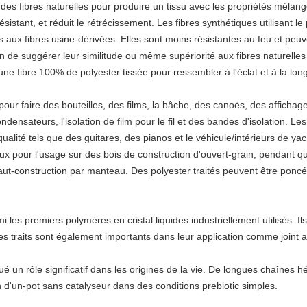
 des fibres naturelles pour produire un tissu avec les propriétés méla
résistant, et réduit le rétrécissement. Les fibres synthétiques utilisant l
aux fibres usine-dérivées. Elles sont moins résistantes au feu et peuv
in de suggérer leur similitude ou même supériorité aux fibres naturelles
 une fibre 100% de polyester tissée pour ressembler à l'éclat et à la long
ur faire des bouteilles, des films, la bâche, des canoës, des affichag
condensateurs, l'isolation de film pour le fil et des bandes d'isolation. L
 qualité tels que des guitares, des pianos et le véhicule/intérieurs de ya
aux pour l'usage sur des bois de construction d'ouvert-grain, pendant q
ut-construction par manteau. Des polyester traités peuvent être poncés e
rmi les premiers polymères en cristal liquides industriellement utilisés. 
es traits sont également importants dans leur application comme joint
oué un rôle significatif dans les origines de la vie. De longues chaînes
 d'un-pot sans catalyseur dans des conditions prebiotic simples.