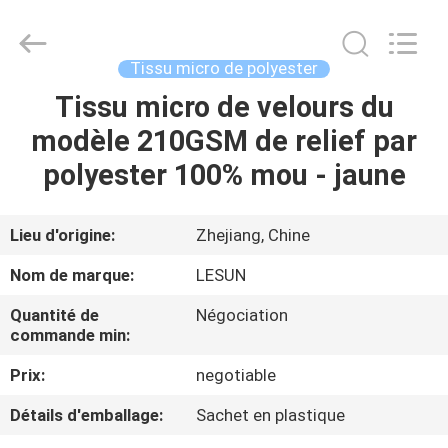
2026
Haining
Lesun
Textile
Technology
Tissu micro de polyester
CO.,LTD.
All
Rights
Tissu micro de velours du
MAISON
Reserved.
modèle 210GSM de relief par
PRODUITS
polyester 100% mou - jaune
AU
Lieu d'origine:
Zhejiang, Chine
SUJET
Nom de marque:
LESUN
DE
Quantité de
Négociation
NOUS
commande min:
Prix:
negotiable
VISITE
Détails d'emballage:
Sachet en plastique
D'USINE