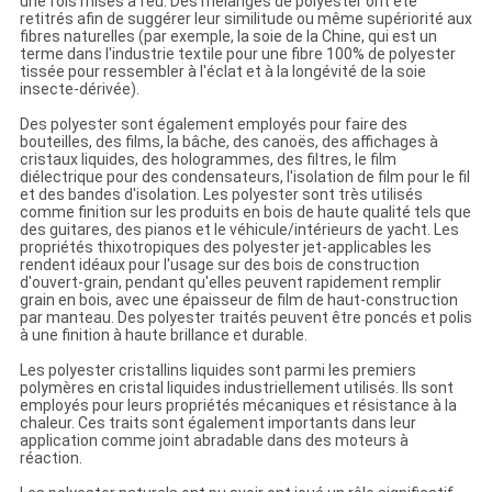
une fois mises à feu. Des mélanges de polyester ont été
retitrés afin de suggérer leur similitude ou même supériorité aux
fibres naturelles (par exemple, la soie de la Chine, qui est un
terme dans l'industrie textile pour une fibre 100% de polyester
tissée pour ressembler à l'éclat et à la longévité de la soie
insecte-dérivée).
Des polyester sont également employés pour faire des
bouteilles, des films, la bâche, des canoës, des affichages à
cristaux liquides, des hologrammes, des filtres, le film
diélectrique pour des condensateurs, l'isolation de film pour le fil
et des bandes d'isolation. Les polyester sont très utilisés
comme finition sur les produits en bois de haute qualité tels que
des guitares, des pianos et le véhicule/intérieurs de yacht. Les
propriétés thixotropiques des polyester jet-applicables les
rendent idéaux pour l'usage sur des bois de construction
d'ouvert-grain, pendant qu'elles peuvent rapidement remplir
grain en bois, avec une épaisseur de film de haut-construction
par manteau. Des polyester traités peuvent être poncés et polis
à une finition à haute brillance et durable.
Les polyester cristallins liquides sont parmi les premiers
polymères en cristal liquides industriellement utilisés. Ils sont
employés pour leurs propriétés mécaniques et résistance à la
chaleur. Ces traits sont également importants dans leur
application comme joint abradable dans des moteurs à
réaction.