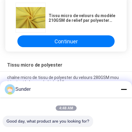
Tissu micro de velours du modèle
210GSM de relief par polyester
100% mou - jaune
Continuer
Tissu micro de polyester
chaîne micro de tissu de polyester du velours 280GSM mou
tricotant la largeur kaki de 160cm
Sunder
240GSM 92 pour cent de polyester trame de Spandex de 8
pour cent tricotant le vert bleu
4:48 AM
Le tricotage de trame extensible de tissu micro de polyester
de 92% pour le yoga vêtx le charbon de bois de Heather
Good day, what product are you looking for?