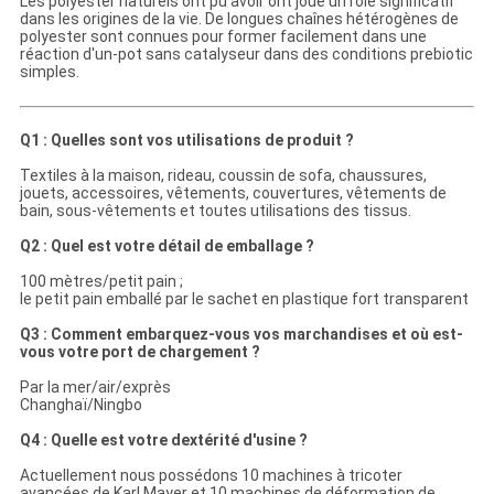
Les polyester naturels ont pu avoir ont joué un rôle significatif
dans les origines de la vie. De longues chaînes hétérogènes de
polyester sont connues pour former facilement dans une
réaction d'un-pot sans catalyseur dans des conditions prebiotic
simples.
Q1 : Quelles sont vos utilisations de produit ?
Textiles à la maison, rideau, coussin de sofa, chaussures,
jouets, accessoires, vêtements, couvertures, vêtements de
bain, sous-vêtements et toutes utilisations des tissus.
Q2 : Quel est votre détail de emballage ?
100 mètres/petit pain ;
le petit pain emballé par le sachet en plastique fort transparent
Q3 : Comment embarquez-vous vos marchandises et où est-
vous votre port de chargement ?
Par la mer/air/exprès
Changhaï/Ningbo
Q4 : Quelle est votre dextérité d'usine ?
Actuellement nous possédons 10 machines à tricoter
avancées de Karl Mayer et 10 machines de déformation de