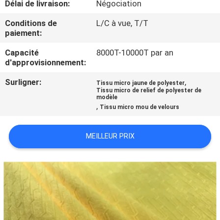
Délai de livraison:
Négociation
CONTRÔLE
Conditions de
L/C à vue, T/T
paiement:
DE
Capacité
8000T-10000T par an
QUALITÉ
d'approvisionnement:
Surligner:
,
Tissu micro jaune de polyester
CONTACTEZ-
Tissu micro de relief de polyester de
modèle
NOUS
,
Tissu micro mou de velours
NOUVELLES
MEILLEUR PRIX
DEMANDEZ
UNE
CITATION