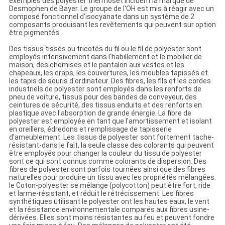
exemples des polyester thermoset incluent la marque de
Desmophen de Bayer. Le groupe de l'OH est mis à réagir avec un
composé fonctionnel d'isocyanate dans un système de 2
composants produisant les revêtements qui peuvent sur option
être pigmentés.
Des tissus tissés ou tricotés du fil ou le fil de polyester sont
employés intensivement dans l'habillement et le mobilier de
maison, des chemises et le pantalon aux vestes et les
chapeaux, les draps, les couvertures, les meubles tapissés et
les tapis de souris d'ordinateur. Des fibres, les fils et les cordes
industriels de polyester sont employés dans les renforts de
pneu de voiture, tissus pour des bandes de conveyeur, des
ceintures de sécurité, des tissus enduits et des renforts en
plastique avec l'absorption de grande énergie. La fibre de
polyester est employée en tant que l'amortissement et isolant
en oreillers, édredons et remplissage de tapisserie
d'ameublement. Les tissus de polyester sont fortement tache-
résistant-dans le fait, la seule classe des colorants qui peuvent
être employés pour changer la couleur du tissu de polyester
sont ce qui sont connus comme colorants de dispersion. Des
fibres de polyester sont parfois tournées ainsi que des fibres
naturelles pour produire un tissu avec les propriétés mélangées.
le Coton-polyester se mélange (polycotton) peut être fort, ride
et larme-résistant, et réduit le rétrécissement. Les fibres
synthétiques utilisant le polyester ont les hautes eaux, le vent
et la résistance environnementale comparés aux fibres usine-
dérivées. Elles sont moins résistantes au feu et peuvent fondre