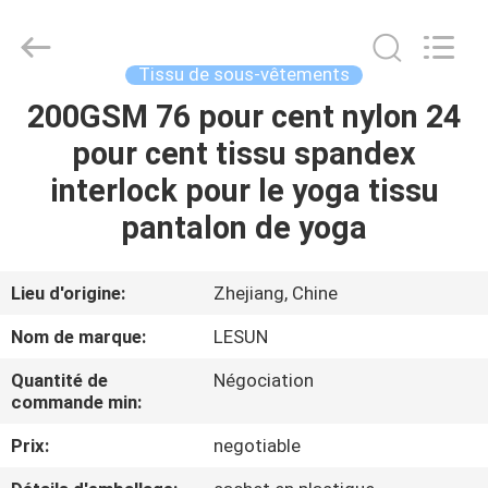
2026
Haining
Lesun
Textile
Technology
Tissu de sous-vêtements
CO.,LTD.
All
Rights
200GSM 76 pour cent nylon 24
MAISON
Reserved.
pour cent tissu spandex
PRODUITS
interlock pour le yoga tissu
pantalon de yoga
AU
SUJET
Lieu d'origine:
Zhejiang, Chine
DE
Nom de marque:
LESUN
NOUS
Quantité de
Négociation
commande min:
VISITE
Prix:
negotiable
D'USINE