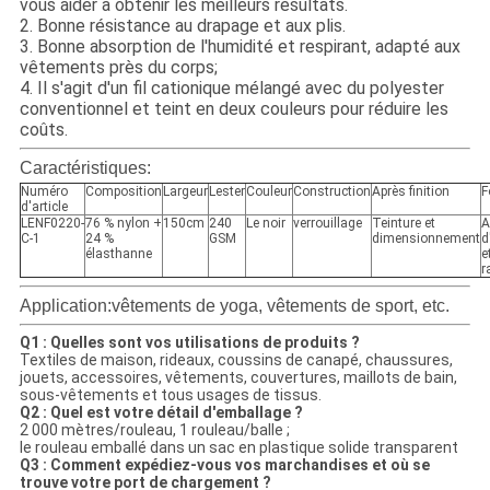
vous aider à obtenir les meilleurs résultats.
2. Bonne résistance au drapage et aux plis.
3. Bonne absorption de l'humidité et respirant, adapté aux
vêtements près du corps;
4. Il s'agit d'un fil cationique mélangé avec du polyester
conventionnel et teint en deux couleurs pour réduire les
coûts.
Caractéristiques:
Numéro
Composition
Largeur
Lester
Couleur
Construction
Après finition
F
d'article
LENF0220-
76 % nylon +
150cm
240
Le noir
verrouillage
Teinture et
A
C-1
24 %
GSM
dimensionnement
d
élasthanne
e
r
Application:
vêtements de yoga, vêtements de sport, etc.
Q1 : Quelles sont vos utilisations de produits ?
Textiles de maison, rideaux, coussins de canapé, chaussures,
jouets, accessoires, vêtements, couvertures, maillots de bain,
sous-vêtements et tous usages de tissus.
Q2 : Quel est votre détail d'emballage ?
2 000 mètres/rouleau, 1 rouleau/balle ;
le rouleau emballé dans un sac en plastique solide transparent
Q3 : Comment expédiez-vous vos marchandises et où se
trouve votre port de chargement ?