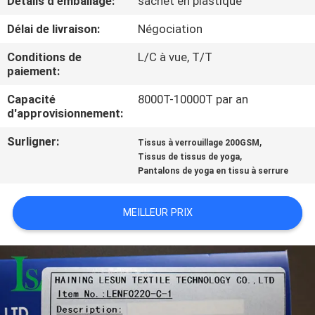
Détails d'emballage:
sachet en plastique
Délai de livraison:
Négociation
CONTRÔLE
DE
Conditions de
L/C à vue, T/T
paiement:
QUALITÉ
Capacité
8000T-10000T par an
d'approvisionnement:
CONTACTEZ-
Surligner:
,
Tissus à verrouillage 200GSM
NOUS
,
Tissus de tissus de yoga
Pantalons de yoga en tissu à serrure
NOUVELLES
MEILLEUR PRIX
DEMANDEZ
UNE
CITATION