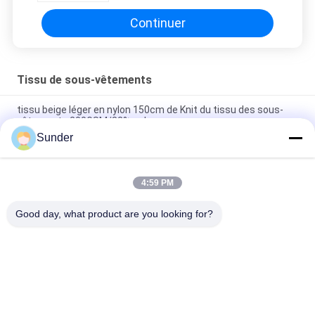
Continuer
Tissu de sous-vêtements
tissu beige léger en nylon 150cm de Knit du tissu des sous-
vêtements 200GSM/82% poly
Sunder
La chaîne en nylon de 82% a tricoté le tissu pour la couleur
beige 200GSM de sous-vêtements extensible
4:59 PM
Élasticité élevée de sous-vêtements du tissu 170GSM 84% de
Spandex blanc du polyester 16%
Good day, what product are you looking for?
Catégories populaires
Tous
Tissu Micro De 
Tissu De Velours De 
Polyester
Polyester