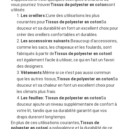
vous pourriez trouver
Tissus de polyester en coton
sont
utilisés:
Les oreillers:
L'une des utilisations les plus
courantes pour
Tissus de polyester en coton
Sa
douceur et sa durabilité en font un excellent choix pour
créer des oreillers confortables et durables.
Les accessoires suivants:
Beaucoup d'accessoires,
comme les sacs, les chapeaux et les foulards, sont
fabriqués à partir de
Tissus de polyester en coton
Il
est également facile à utiliser, ce qui en fait un favori
des designers.
Vêtements:
Même si ce n'est pas aussi commun
que les autres tissus,
Tissus de polyester en coton
Sa
douceur et sa chaleur en font un excellent choix pour
les climats plus frais.
Les feuilles:
Tissus de polyester en coton
Sa
douceur ajoute un niveau supplémentaire de confort à
votre lit, tandis que sa durabilité garantit que vos
draps dureront longtemps.
En plus de ces utilisations courantes,
Tissus de
polyester en coton
La polyvalence et la durabilité de ce