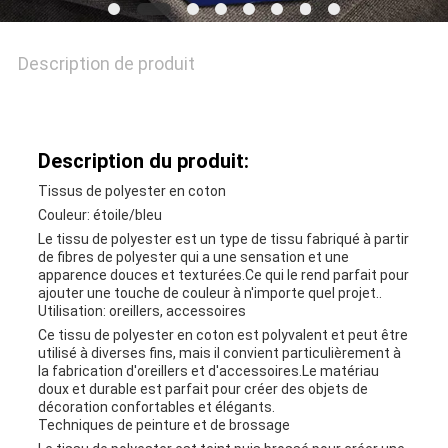
DEMANDEZ
UNE
Description de produit
CITATION
Description du produit:
PLAN
Tissus de polyester en coton
Couleur: étoile/bleu
DU
Le tissu de polyester est un type de tissu fabriqué à partir
de fibres de polyester qui a une sensation et une
SITE
apparence douces et texturées.Ce qui le rend parfait pour
ajouter une touche de couleur à n'importe quel projet..
Utilisation: oreillers, accessoires
PRIVACY
Ce tissu de polyester en coton est polyvalent et peut être
utilisé à diverses fins, mais il convient particulièrement à
la fabrication d'oreillers et d'accessoires.Le matériau
POLICY
doux et durable est parfait pour créer des objets de
décoration confortables et élégants.
Techniques de peinture et de brossage