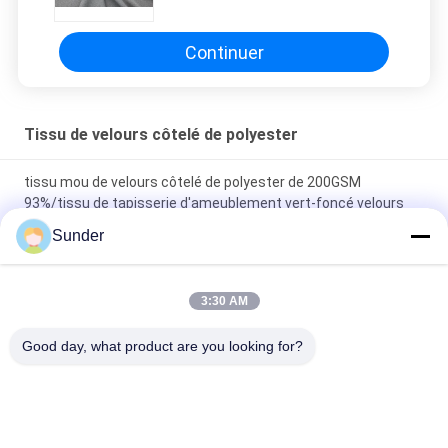
Continuer
Tissu de velours côtelé de polyester
tissu mou de velours côtelé de polyester de 200GSM
93%/tissu de tapisserie d'ameublement vert-foncé velours
côtelé de robe
Sunder
tissu 100% de velours côtelé du polyester 235GSM/tissu de
velours côtelé de Knit gingembre de sofa
3:30 AM
Tissu extensible de velours côtelé de polyester de
Good day, what product are you looking for?
94%/matériel rose 200GSM velours côtelé de cendre
Catégories populaires
Tous