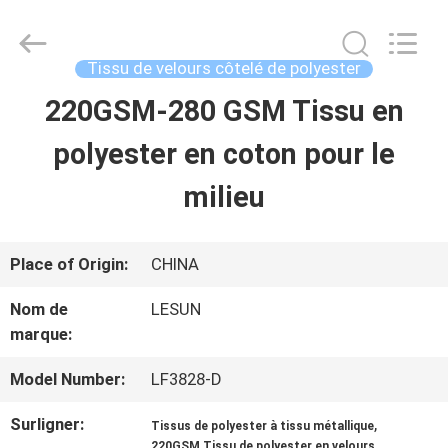
2026
Haining
Lesun
Textile
Tissu de velours côtelé de polyester
Technology
CO.,LTD.
220GSM-280 GSM Tissu en
MAISON
All
Rights
Reserved.
polyester en coton pour le
PRODUITS
milieu
AU
Place of Origin:
CHINA
SUJET
Nom de
LESUN
marque:
DE
NOUS
Model Number:
LF3828-D
Surligner:
,
Tissus de polyester à tissu métallique
220GSM Tissu de polyester en velours