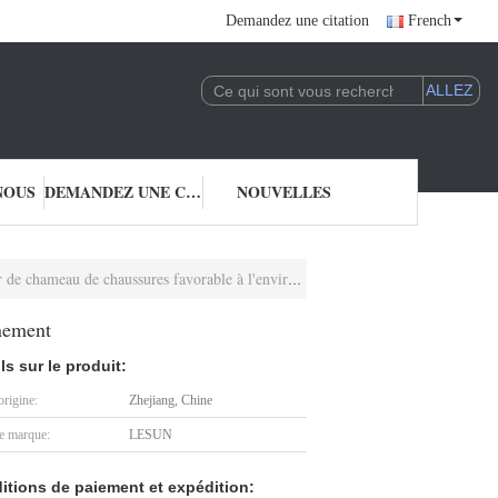
Demandez une citation
French
NOUS
DEMANDEZ UNE CITATION
NOUVELLES
hameau de chaussures favorable à l'environnement
nnement
ls sur le produit:
origine:
Zhejiang, Chine
 marque:
LESUN
itions de paiement et expédition: