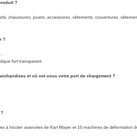
produit ?
 sofa, chaussures, jouets, accessoires, vêtements, couvertures, vêteme
e ?
 ;
stique fort transparent
chandises et où est-vous votre port de chargement ?
 ?
s à tricoter avancées de Karl Mayer et 10 machines de déformation d