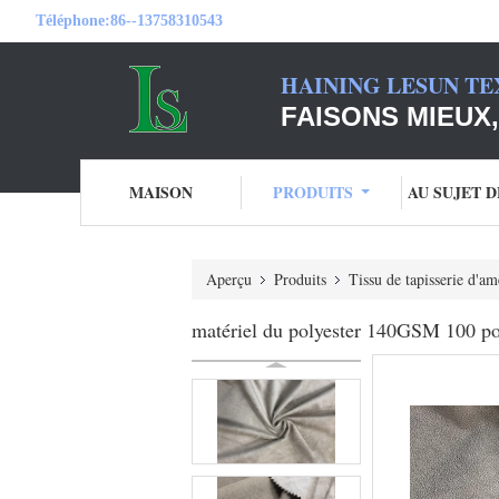
Téléphone:
86--13758310543
HAINING LESUN TE
FAISONS MIEUX,
MAISON
PRODUITS
AU SUJET 
Aperçu
Produits
Tissu de tapisserie d'
matériel du polyester 140GSM 100 pou