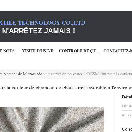
XTILE TECHNOLOGY CO.,LTD
 N'ARRÊTEZ JAMAIS !
DE NOUS
VISITE D'USINE
CONTRÔLE DE QUALITÉ
CONTACTEZ-
ameublement de Microsuede
matériel du polyester 140GSM 100 pour la couleur de c
r la couleur de chameau de chaussures favorable à l'enviro
Détai
Lieu d'
Nom de
Cond