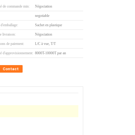
té de commande min:
Négociation
negotiable
 d'emballage:
Sachet en plastique
e livraison:
Négociation
ions de paiement:
L/C à vue, T/T
té d'approvisionnement:
8000T-10000T par an
Contact