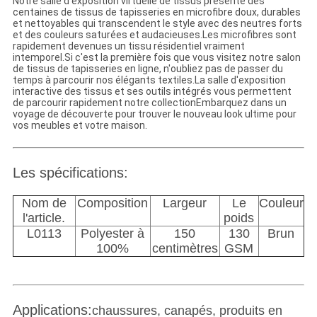
Notre salle d'exposition virtuelle de tissus présente des
centaines de tissus de tapisseries en microfibre doux, durables
et nettoyables qui transcendent le style avec des neutres forts
et des couleurs saturées et audacieuses.Les microfibres sont
rapidement devenues un tissu résidentiel vraiment
intemporel.Si c'est la première fois que vous visitez notre salon
de tissus de tapisseries en ligne, n'oubliez pas de passer du
temps à parcourir nos élégants textiles.La salle d'exposition
interactive des tissus et ses outils intégrés vous permettent
de parcourir rapidement notre collectionEmbarquez dans un
voyage de découverte pour trouver le nouveau look ultime pour
vos meubles et votre maison.
Les spécifications:
Nom de
Composition
Largeur
Le
Couleur
l'article.
poids
L0113
Polyester à
150
130
Brun
100%
centimètres
GSM
Applications:
chaussures, canapés, produits en