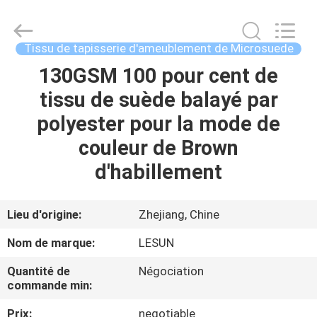
2026
Haining
Lesun
Textile
Technology
Tissu de tapisserie d'ameublement de Microsuede
CO.,LTD.
All
Rights
130GSM 100 pour cent de
MAISON
Reserved.
tissu de suède balayé par
PRODUITS
polyester pour la mode de
couleur de Brown
AU
d'habillement
SUJET
DE
Lieu d'origine:
Zhejiang, Chine
NOUS
Nom de marque:
LESUN
Quantité de
Négociation
VISITE
commande min:
D'USINE
Prix:
negotiable