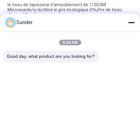
le tissu de tapisserie d'ameublement de 110GSM
Microsuede/a réutilisé le gris écologique d'huître de tissu
d'animal familier
Sunder
tissu de tapisserie d'ameublement de 290GSM Microsuede
pour le synthétique à la mode blanc de meubles de serviette
6:24 AM
matériel du polyester 140GSM 100 pour la couleur de
chameau de chaussures favorable à l'environnement
Good day, what product are you looking for?
Catégories populaires
Tous
Tissu Micro De 
Tissu De Velours De 
Polyester
Polyester
Tissu De Tapisserie 
Matériel De Maillot 
D'ameublement De 
De Bain
Microsuede
Tissu Micro De 
Tissu Balayé De Knit
Velours