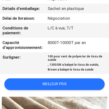
Détails d'emballage:
Sachet en plastique
CONTRÔLE
Délai de livraison:
Négociation
DE
QUALITÉ
Conditions de
L/C à vue, T/T
paiement:
CONTACTEZ-
Capacité
8000T-10000T par an
d'approvisionnement:
NOUS
Surligner:
100 pour cent de polyester de tissu de
suède
,
,
130GSM a balayé le tissu de suède
NOUVELLES
Brown a balayé le tissu de suède
DEMANDEZ
MEILLEUR PRIX
UNE
CITATION