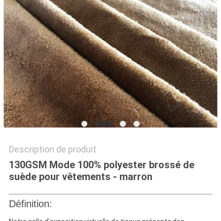
PLAN
DU
SITE
PRIVACY
POLICY
Description de produit
130GSM Mode 100% polyester brossé de
suède pour vêtements - marron
Définition: