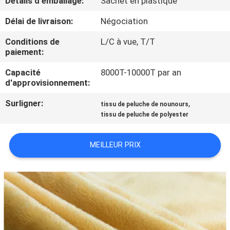
Détails d'emballage:
Sachet en plastique
Délai de livraison:
Négociation
CONTRÔLE
DE
Conditions de
L/C à vue, T/T
paiement:
QUALITÉ
Capacité
8000T-10000T par an
d'approvisionnement:
CONTACTEZ-
Surligner:
,
tissu de peluche de nounours
NOUS
tissu de peluche de polyester
NOUVELLES
MEILLEUR PRIX
DEMANDEZ
UNE
CITATION