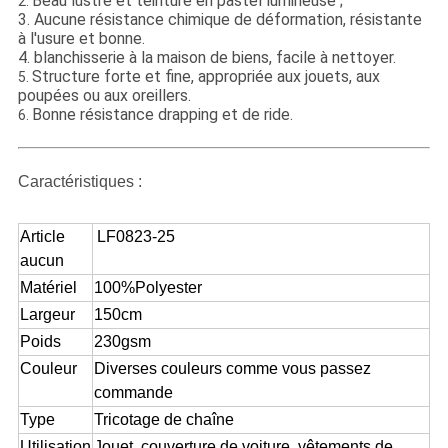
Beau lustre et teinture en pastel lumineuse ;
2.
3. Aucune résistance chimique de déformation, résistante
à l'usure et bonne.
4. blanchisserie à la maison de biens, facile à nettoyer.
Structure forte et fine, appropriée aux jouets, aux
5.
poupées ou aux oreillers.
Bonne résistance drapping et de ride.
6.
Caractéristiques :
Article
LF0823-25
aucun
Matériel
100%Polyester
Largeur
150cm
Poids
230gsm
Couleur
Diverses couleurs comme vous passez
commande
Type
Tricotage de chaîne
Utilisation
Jouet, couverture de voiture, vêtements de