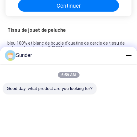
Continuer
Tissu de jouet de peluche
bleu 100% et blanc de boucle d'ouatine de cercle de tissu de
velours du polyester 340GSM
Sunder
largeur 100% de tricotage du rose 160cm de chaîne de
polyester de tissu de jouet de la peluche 190GSM
6:59 AM
le tissu de jouet de la peluche 250GSM/doucement chaîne de
textile de peluche a tricoté la couleur de bleu royal
Good day, what product are you looking for?
Catégories populaires
Tous
Tissu Micro De 
Tissu De Velours De 
Polyester
Polyester
Tissu De Tapisserie 
Matériel De Maillot 