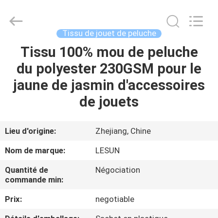
2026
Haining
Lesun
Textile
Technology
Tissu de jouet de peluche
CO.,LTD.
All
Rights
Tissu 100% mou de peluche
MAISON
Reserved.
du polyester 230GSM pour le
PRODUITS
jaune de jasmin d'accessoires
de jouets
AU
SUJET
Lieu d'origine:
Zhejiang, Chine
DE
Nom de marque:
LESUN
NOUS
Quantité de
Négociation
commande min:
VISITE
Prix:
negotiable
D'USINE